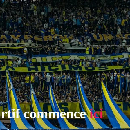
ortif commence
ici